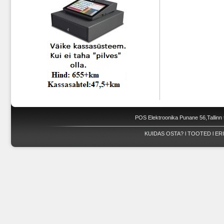
POS Elektroonika Punane 56,Tallinn 
KUIDAS OSTA?
l
TOOTED
l
ER