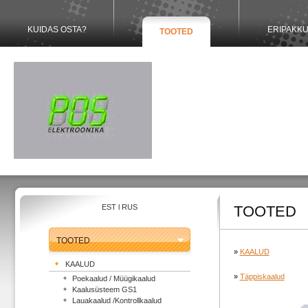
KUIDAS OSTA?
ERIPAKK
TOOTED
EST
l
RUS
TOOTED
TOOTED
»
KAALUD
KAALUD
»
Täppiskaalud
Poekaalud / Müügikaalud
Kaalusüsteem GS1
Lauakaalud /Kontrollkaalud