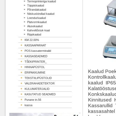
Termoprinteriga kaalud
Täppiskaalud
Põrandakaalud
Niiskuskindlad kaalud
Loendurkaalud
Platvormkaalud
Alusekaalud
Kahveltõstuk-kaal
Rippkaalud
KM 22.00%
KASSAAPARAAT
POS kassaterminalid
KASSASEADMED
TŠEKIPRINTER_
HINNAPÜSTOL
Kaalud Poek
ERIPAKKUMINE
Kontrollkaa
TEKSTIILIPÜSTOLID
kaalud IP65
VALERAHADETEKTOR
Kalatööstus
KULUMATERJALID
Konkskaalud
KASUTATUD SEADMED
Kinnitused H
Punane tn.56
Kassarullid
kassa
kassasahtel 