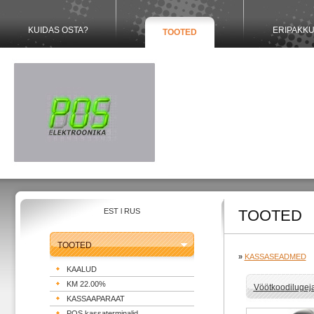
KUIDAS OSTA?
ERIPAKK
TOOTED
EST
l
RUS
TOOTED
TOOTED
»
KASSASEADMED
KAALUD
KM 22.00%
Vöötkoodilugej
KASSAAPARAAT
POS kassaterminalid