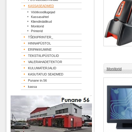
KASSASEADMED
Vöötkoodilugejad
Kassasahtel
Kliendinäidikud
Monitorid
Printerid
TŠEKIPRINTER_
HINNAPÜSTOL
ERIPAKKUMINE
TEKSTIILIPÜSTOLID
VALERAHADETEKTOR
KULUMATERJALID
Monitorid
KASUTATUD SEADMED
Punane tn.56
kassa