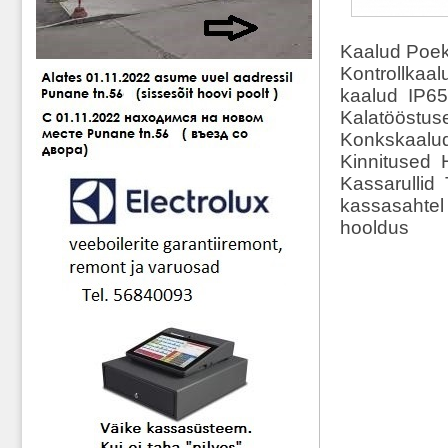
Kaalud Poek
Kontrollkaa
kaalud IP65
Kalatööstus
Konkskaalud
Kinnitused H
Kassarullid
kassasahtel 
hooldus