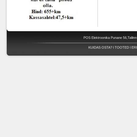
POS Elektroonika Punane 56,Tallinn
KUIDAS OSTA?
l
TOOTED
l
ER