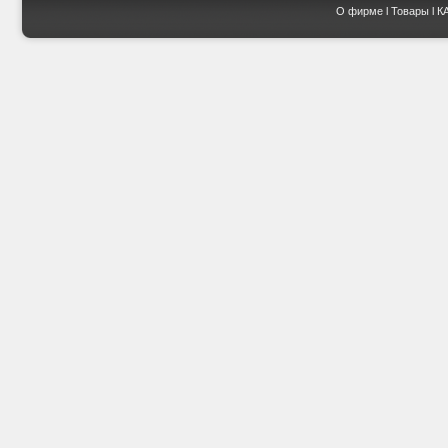
О фирме
l
Товары
l
К