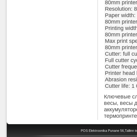
80mm printe
Resolution: 
Paper width
80mm printe
Printing wid
80mm printe
Max print sp
80mm printe
Cutter: full cu
Full cutter c
Cutter frequ
Printer head 
Abrasion res
Cutter life: 
Ключевые сл
весы, весы 
аккумулятор
термопринте
POS Elektroonika Punane 56,Tallinn te