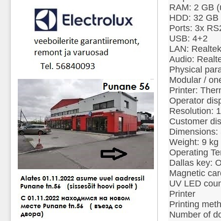
RAM: 2 GB (
HDD: 32 GB
Ports: 3x RS
USB: 4+2
LAN: Realte
Audio: Real
Physical par
Modular / one
Printer: Ther
Operator dis
Resolution: 
Customer dis
Dimensions: 
Weight: 9 kg
Operating Te
Dallas key: O
Magnetic car
UV LED count
Printer
Printing meth
Number of do