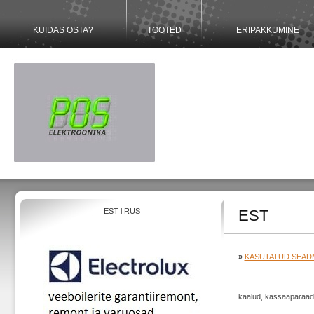
KUIDAS OSTA?
TOOTED
ERIPAKKUMINE
EST
l
RUS
EST
»
KASUTATUD SEAD
kaalud, kassaaparaad