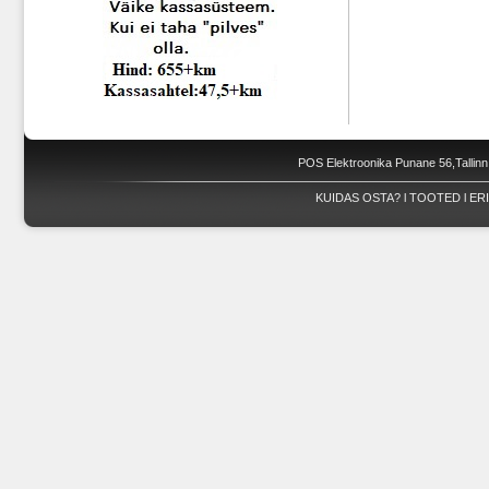
POS Elektroonika Punane 56,Tallinn
KUIDAS OSTA?
l
TOOTED
l
ER