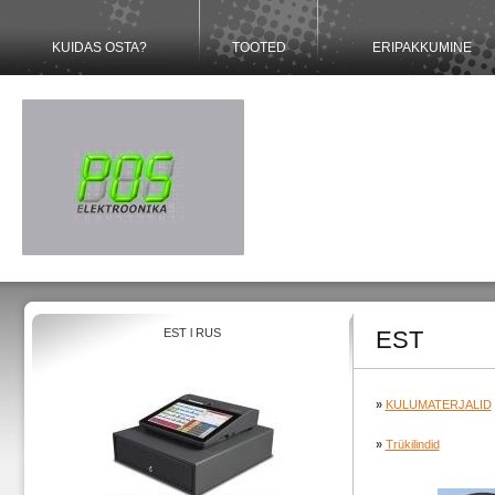
KUIDAS OSTA?
TOOTED
ERIPAKKUMINE
EST
l
RUS
EST
»
KULUMATERJALID
»
Trükilindid