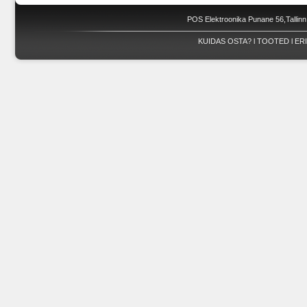
POS Elektroonika Punane 56,Tallinn
KUIDAS OSTA?
l
TOOTED
l
ER