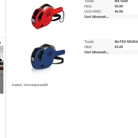
Toode:
MX 5500
Hind:
50.00
UUS HIND:
40.00
Uuri lähemalt...
Toode:
MoTEX MX26
Hind:
63.00
Uuri lähemalt...
kaalud, kassaaparaadid