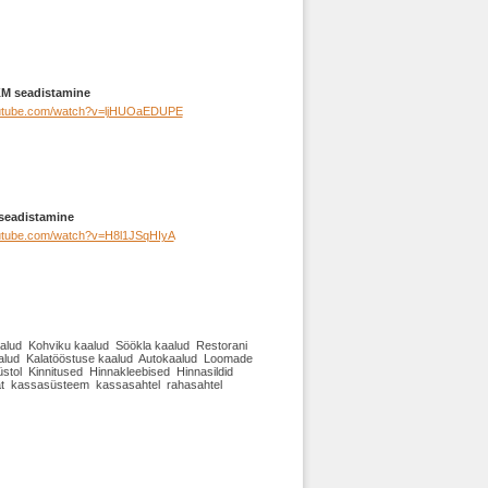
KM seadistamine
outube.com/watch?v=ljHUOaEDUPE
seadistamine
outube.com/watch?v=H8l1JSqHIyA
aalud Kohviku kaalud Söökla kaalud Restorani
alud Kalatööstuse kaalud Autokaalud Loomade
stol Kinnitused Hinnakleebised Hinnasildid
araat kassasüsteem kassasahtel rahasahtel