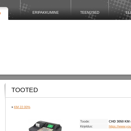
ERIPAKKUMINE
TEENUSED
EL
D
TOOTED
»
KM 22.00%
Toode:
CHD 3050 KM 
Kirjeldus:
https://www.y