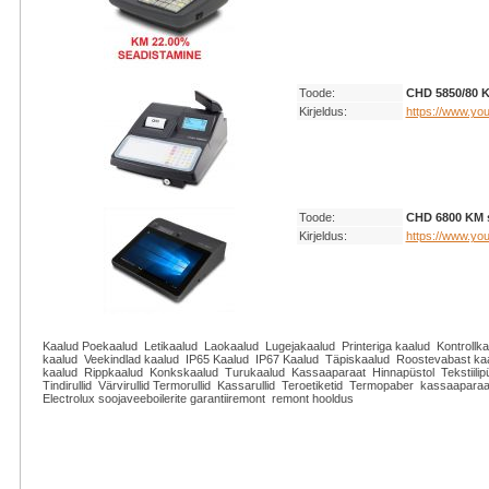
Toode:
CHD 5850/80 
Kirjeldus:
https://www.y
Toode:
CHD 6800 KM 
Kirjeldus:
https://www.y
Kaalud Poekaalud Letikaalud Laokaalud Lugejakaalud Printeriga kaalud Kontrollk
kaalud Veekindlad kaalud IP65 Kaalud IP67 Kaalud Täpiskaalud Roostevabast ka
kaalud Rippkaalud Konkskaalud Turukaalud Kassaaparaat Hinnapüstol Tekstiilipü
Tindirullid Värvirullid Termorullid Kassarullid Teroetiketid Termopaber kassaap
Electrolux soojaveeboilerite garantiiremont remont hooldus