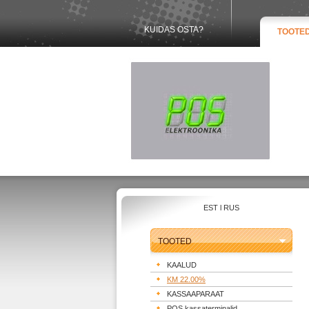
KUIDAS OSTA?
TOOTE
EST
l
RUS
TOOTED
KAALUD
KM 22.00%
KASSAAPARAAT
POS kassaterminalid