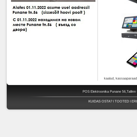
kaalud, kassaaparaad
POS Elektroonika Punane 56,Tallinn 
KUIDAS OSTA?
l
TOOTED
l
ER