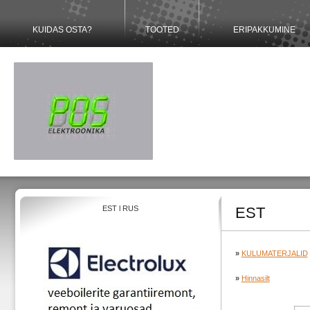
KUIDAS OSTA?
TOOTED
ERIPAKKUMINE
EST
l
RUS
EST
»
KULUMATERJALID
»
Hinnasilt