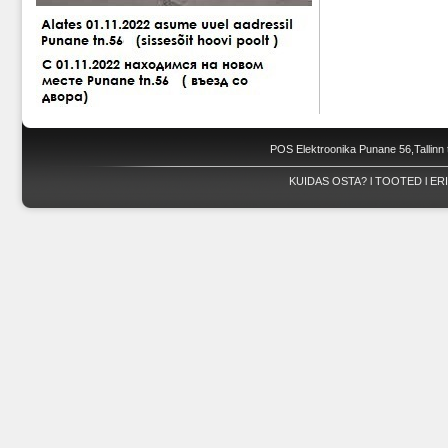
POS Elektroonika Punane 56,Tallinn 
KUIDAS OSTA?
l
TOOTED
l
ER