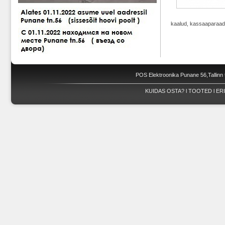
kaalud, kassaaparaad
POS Elektroonika Punane 56,Tallinn 
KUIDAS OSTA?
l
TOOTED
l
ER