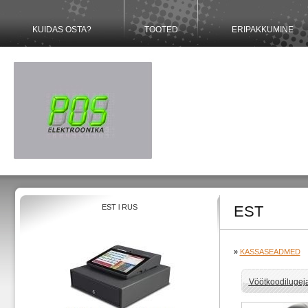
KUIDAS OSTA?
TOOTED
ERIPAKKUMINE
EST
l
RUS
EST
»
KASSASEADMED
Vöötkoodilugej