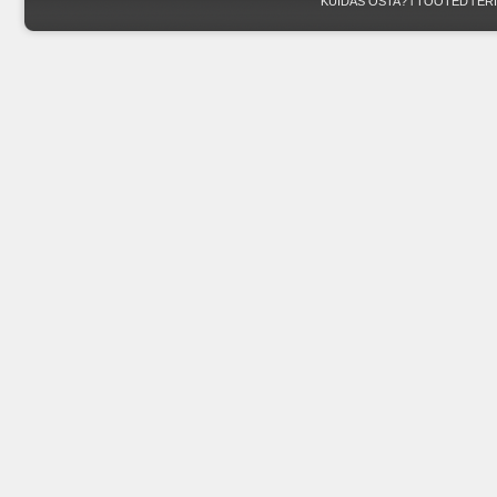
KUIDAS OSTA?
l
TOOTED
l
ER