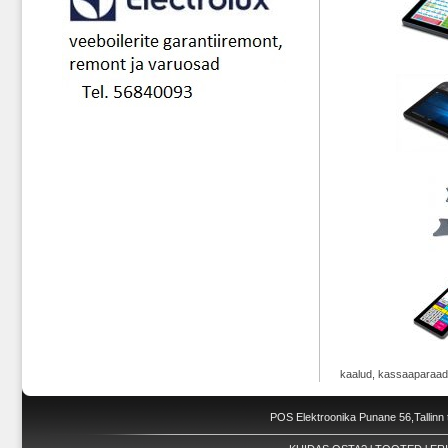
kaalud, kassaaparaad
POS Elektroonika Punane 56,Tallinn 