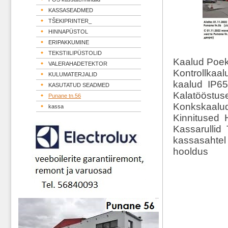
KASSASEADMED
TŠEKIPRINTER_
HINNAPÜSTOL
ERIPAKKUMINE
TEKSTIILIPÜSTOLID
Kaalud Poek
VALERAHADETEKTOR
Kontrollkaa
KULUMATERJALID
kaalud IP65
KASUTATUD SEADMED
Kalatööstus
Punane tn.56
Konkskaalud
kassa
Kinnitused H
Kassarullid
kassasahtel 
hooldus