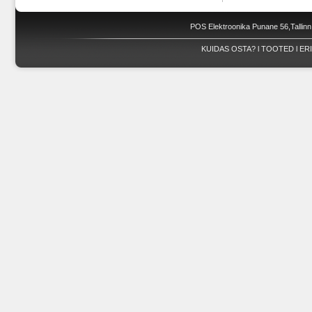
POS Elektroonika Punane 56,Tallinn
KUIDAS OSTA?
l
TOOTED
l
ER