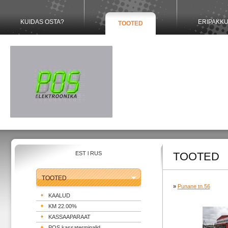
KUIDAS OSTA?
ERIPAKK
TOOTED
EST
l
RUS
TOOTED
TOOTED
»
Punane tn.56
KAALUD
KM 22.00%
KASSAAPARAAT
POS kassaterminalid