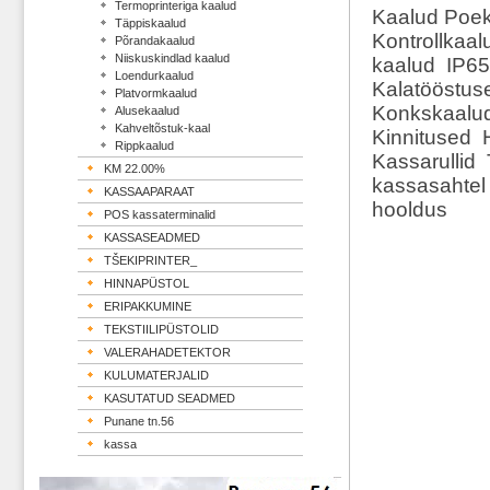
Termoprinteriga kaalud
Kaalud Poek
Täppiskaalud
Kontrollkaa
Põrandakaalud
Niiskuskindlad kaalud
kaalud IP65
Loendurkaalud
Kalatööstus
Platvormkaalud
Konkskaalud
Alusekaalud
Kahveltõstuk-kaal
Kinnitused H
Rippkaalud
Kassarullid
KM 22.00%
kassasahtel 
KASSAAPARAAT
hooldus
POS kassaterminalid
KASSASEADMED
TŠEKIPRINTER_
HINNAPÜSTOL
ERIPAKKUMINE
TEKSTIILIPÜSTOLID
VALERAHADETEKTOR
KULUMATERJALID
KASUTATUD SEADMED
Punane tn.56
kassa