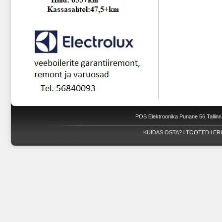
POS Elektroonika Punane 56,Tallinn
KUIDAS OSTA?
l
TOOTED
l
ER