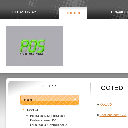
KUIDAS OSTA?
ERIPAKK
TOOTED
EST
l
RUS
TOOTED
TOOTED
»
KAALUD
KAALUD
»
Kaalusüsteem GS1
Poekaalud / Müügikaalud
Kaalusüsteem GS1
Lauakaalud /Kontrollkaalud