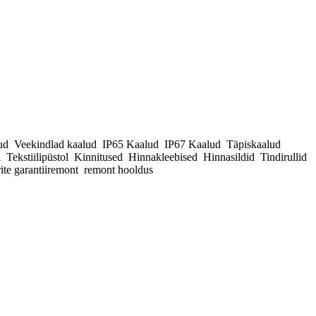
alud Veekindlad kaalud IP65 Kaalud IP67 Kaalud Täpiskaalud
kstiilipüstol Kinnitused Hinnakleebised Hinnasildid Tindirullid
ite garantiiremont remont hooldus