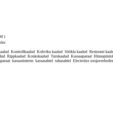
 M )
akku
kaalud Kontrollkaalud Kohviku kaalud Söökla kaalud Restorani ka
lud Rippkaalud Konkskaalud Turukaalud Kassaaparaat Hinnapüstol Te
paraat kassasüsteem kassasahtel rahasahtel Electrolux soojaveeboiler