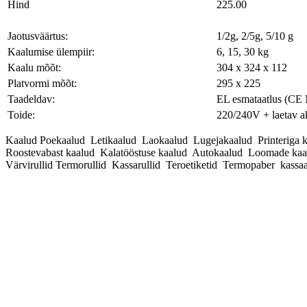
Hind
225.00
Jaotusväärtus:
1/2g, 2/5g, 5/10 g
Kaalumise ülempiir:
6, 15, 30 kg
Kaalu mõõt:
304 x 324 x 112
Platvormi mõõt:
295 x 225
Taadeldav:
EL esmataatlus (CE
Toide:
220/240V + laetav 
Kaalud Poekaalud Letikaalud Laokaalud Lugejakaalud Printeriga 
Roostevabast kaalud Kalatööstuse kaalud Autokaalud Loomade kaa
Värvirullid Termorullid Kassarullid Teroetiketid Termopaber kassaa